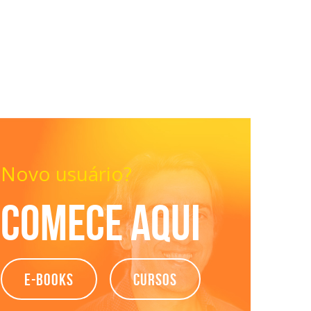
Novo usuário?
Comece aqui
e-books
Cursos