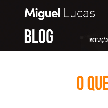
Blog
Motivação
O qu