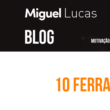
Blog
Motivação
10 ferr