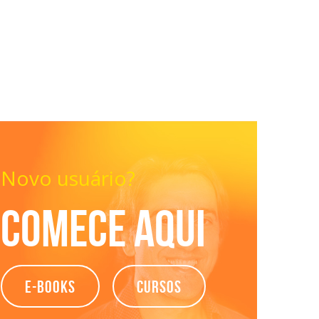
Novo usuário?
Comece aqui
e-books
Cursos