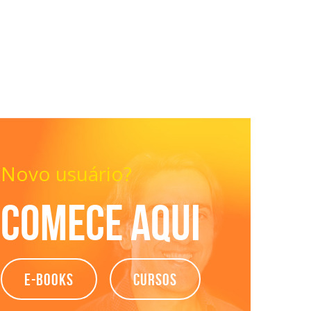
Novo usuário?
Comece aqui
e-books
Cursos