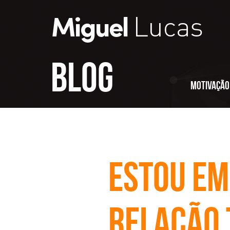
Blog
Motivação
Estou e
relação 