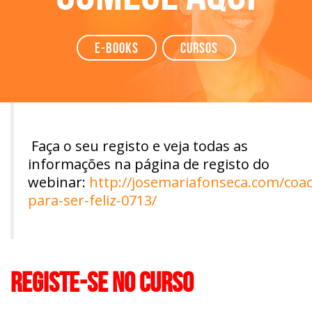
e-books
Cursos
Faça o seu registo e veja todas as
informações na página de registo do
webinar:
http://josemariafonseca.com/coac
para-ser-feliz-0713/
REGISTE-SE NO CURSO