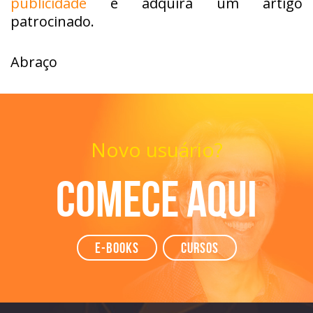
publicidade
e adquira um artigo
patrocinado.
Abraço
Novo usuário?
Comece aqui
e-books
Cursos