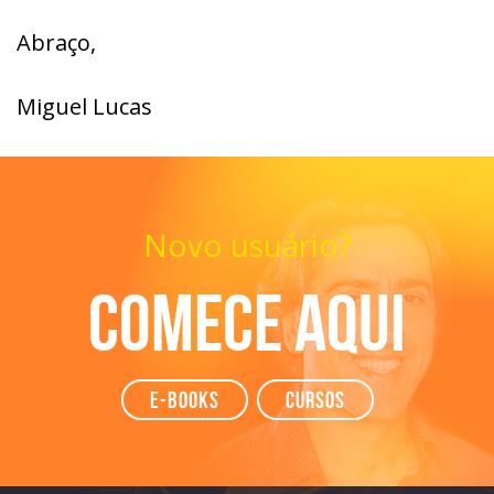
Abraço,
Miguel Lucas
Novo usuário?
Comece aqui
e-books
Cursos