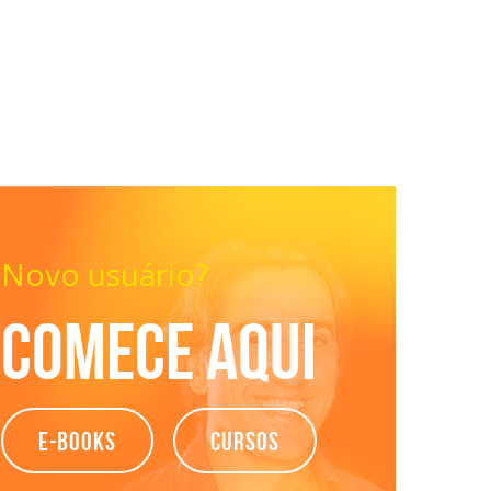
Novo usuário?
Comece aqui
e-books
Cursos