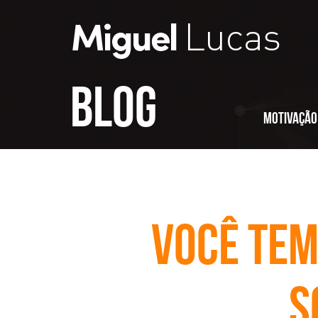
Blog
Motivação
Você tem
s