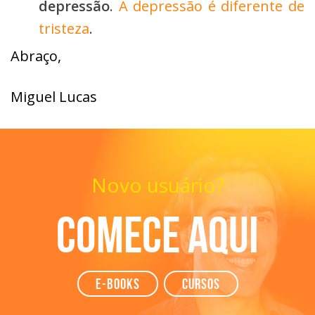
depressão
.
A depressão é diferente de
tristeza
.
Abraço,
Miguel Lucas
Novo usuário?
Comece aqui
e-books
Cursos