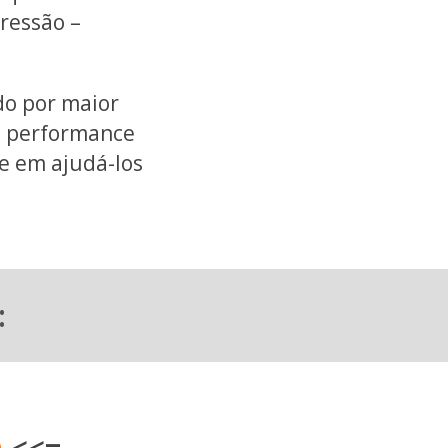
ressão –
do por maior
da performance
e em ajudá-los
: