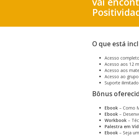
vai encon
Positivida
O que está inc
Acesso completo 
Acesso aos 12 mó
Acesso aos materi
Acesso ao grupo 
Suporte ilimitad
Bônus ofereci
Ebook
– Como Mu
Ebook
– Desenvo
Workbook
– Téc
Palestra em Ví
Ebook
– Seja um