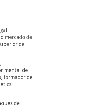
gal.
 do mercado de
Superior de
,
or mental de
o, formador de
letics
taques de