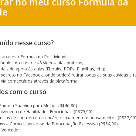
trar no meu curso Fórmula da
de
luído nesse curso?
ao curso Fórmula da Positividade;
dulos do curso e 43 vídeo-aulas práticas;
ais de apoio às aulas (Ebooks, PDFs, Planilhas, etc);
secreto no Facebook, onde poderá retirar todas as suas dúvidas e rea
o via comentários através da plataforma.
dos com o curso
dar a Sua Vida para Melhor
(R$46,80)
lvimento de Habilidades Emocionais
(R$79,90)
nicas de controlo da atenção, relaxamento e pensamentos
(R$57,90
deo
– Como Libertar-se da Preocupação Excessiva
(R$54,90)
 Vencedor