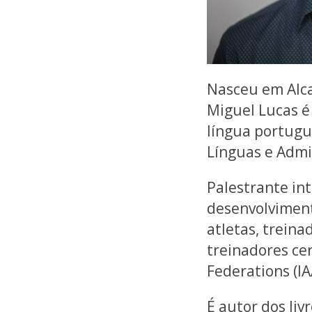
Nasceu em Alca
Miguel Lucas é
língua portugue
Línguas e Admin
Palestrante int
desenvolviment
atletas, treina
treinadores cer
Federations (IA
É autor dos li