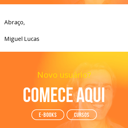
Abraço,
Miguel Lucas
Novo usuário?
Comece aqui
e-books
Cursos