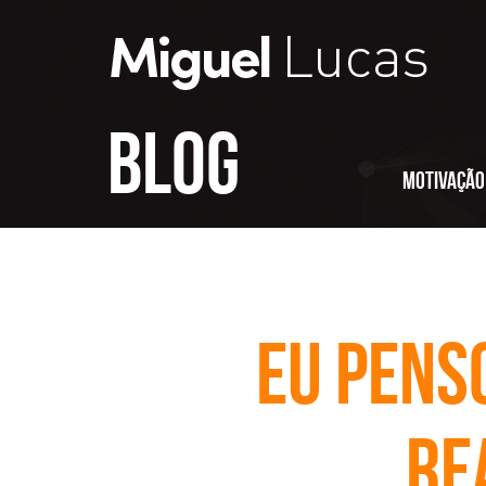
Blog
Motivação
Eu penso
re