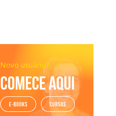
Novo usuário?
Comece aqui
e-books
Cursos