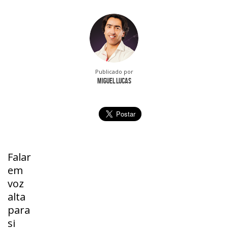
Publicado por
Miguel Lucas
Falar
em
voz
alta
para
si