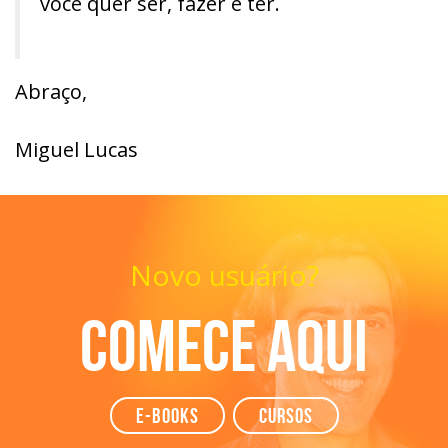
você quer ser, fazer e ter.
Abraço,
Miguel Lucas
Novo usuário?
Comece aqui
e-books
Cursos