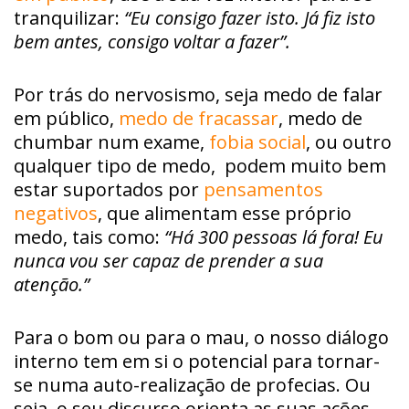
tranquilizar:
“Eu consigo fazer isto. Já fiz isto
bem antes, consigo voltar a fazer”.
Por trás do nervosismo, seja medo de falar
em público,
medo de fracassar
, medo de
chumbar num exame,
fobia social
, ou outro
qualquer tipo de medo, podem muito bem
estar suportados por
pensamentos
negativos
, que alimentam esse próprio
medo, tais como:
“Há 300 pessoas lá fora! Eu
nunca vou ser capaz de prender a sua
atenção.”
Para o bom ou para o mau, o nosso diálogo
interno tem em si o potencial para tornar-
se numa auto-realização de profecias. Ou
seja, o seu discurso orienta as suas ações,