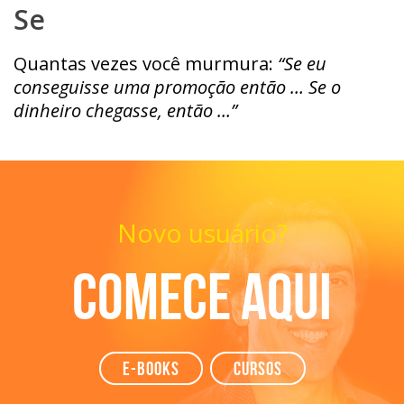
Se
Quantas vezes você murmura:
“Se eu
conseguisse uma promoção então … Se o
dinheiro chegasse, então …”
Novo usuário?
Comece aqui
e-books
Cursos