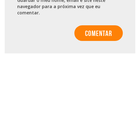
Guardar o meu nome, email e site neste
navegador para a próxima vez que eu
comentar.
© 2011 - 2026 TODOS OS DIREITOS RESERVADOS
Sobre Mim
Conteúdos Grátis
Loja
Blog
Contato
•
•
Privacidade
Termos e Condições de Uso
RSS Feed