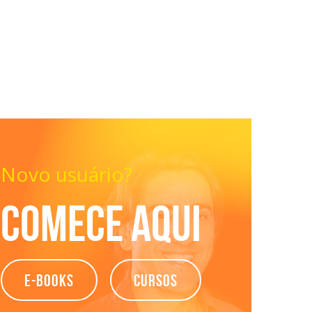
Novo usuário?
Comece aqui
e-books
Cursos