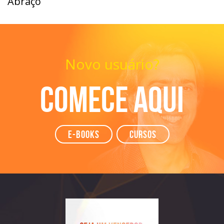
Abraço
Novo usuário?
Comece aqui
e-books
Cursos