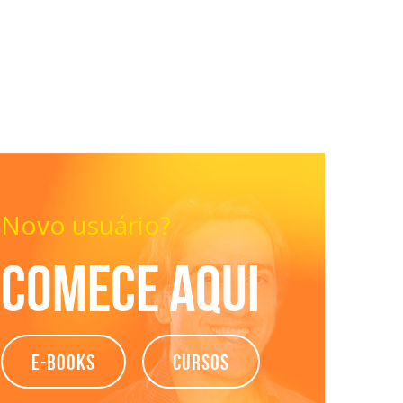
Novo usuário?
Comece aqui
e-books
Cursos