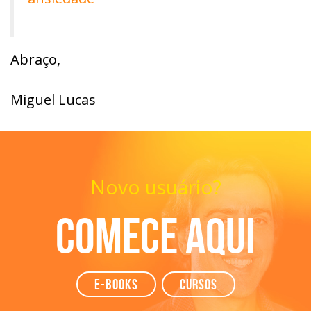
Abraço,
Miguel Lucas
Novo usuário?
Comece aqui
e-books
Cursos