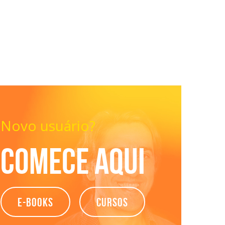
Novo usuário?
Comece aqui
e-books
Cursos