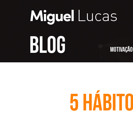
Blog
Motivação
5 hábit