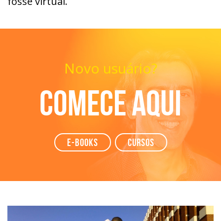
fosse virtual.
Novo usuário?
Comece aqui
e-books
Cursos