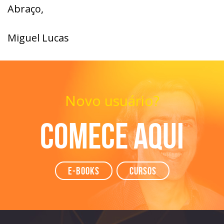
Abraço,
Miguel Lucas
Novo usuário?
Comece aqui
e-books
Cursos